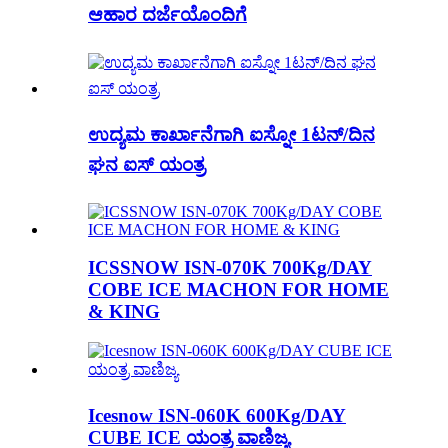
ಆಹಾರ ದರ್ಜೆಯೊಂದಿಗೆ
ಉದ್ಯಮ ಕಾರ್ಖಾನೆಗಾಗಿ ಐಸ್ನೋ 1ಟನ್/ದಿನ
ಘನ ಐಸ್ ಯಂತ್ರ
ICSSNOW ISN-070K 700Kg/DAY
COBE ICE MACHON FOR HOME
& KING
Icesnow ISN-060K 600Kg/DAY
CUBE ICE ಯಂತ್ರ ವಾಣಿಜ್ಯ